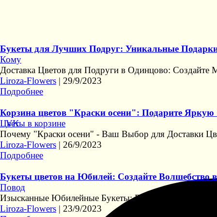
Букеты для Лучших Подруг: Уникальные Подарки о
Кому
Доставка Цветов для Подруги в Одинцово: Создайте М
Liroza-Flowers
|
29/9/2023
Подробнее
Корзина цветов "Краски осени": Подарите Яркую О
VK
Цветы в корзине
Почему "Краски осени" - Ваш Выбор для Доставки Цв
Liroza-Flowers
|
26/9/2023
Подробнее
Букеты цветов на Юбилей: Создайте Волшебство в
Повод
Изысканные Юбилейные Букеты: Вдохновение и Роск
Liroza-Flowers
|
23/9/2023