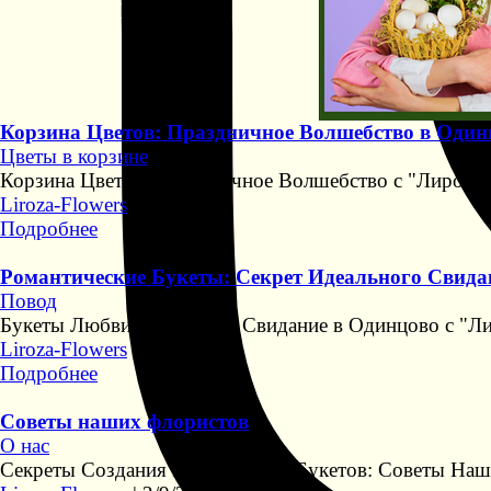
Корзина Цветов: Праздничное Волшебство в Один
Цветы в корзине
Корзина Цветов: Праздничное Волшебство с "Лироза 
Liroza-Flowers
|
9/9/2023
Подробнее
Романтические Букеты: Секрет Идеального Свида
Повод
Букеты Любви: Идеальное Свидание в Одинцово с "Ли
Liroza-Flowers
|
5/9/2023
Подробнее
Советы наших флористов
О нас
Секреты Создания Безупречных Букетов: Советы На