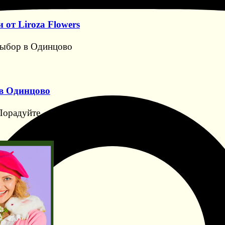
от Liroza Flowers
 Выбор в Одинцово
в Одинцово
Порадуйте