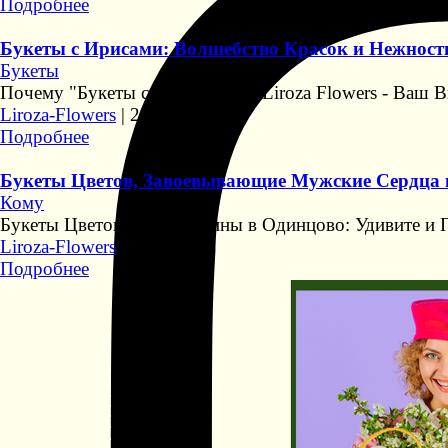
Подробнее
Букеты с Ирисами: Волшебство Красок и Нежности 
Букеты
Почему "Букеты с Ирисами" от Liroza Flowers - Ваш
Liroza-Flowers
|
20/9/2023
Подробнее
Букеты Цветов, Завоевывающие Мужские Сердца 
Кому
Букеты Цветов для Мужчины в Одинцово: Удивите и 
Liroza-Flowers
|
12/9/2023
Подробнее