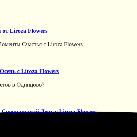
т Liroza Flowers
оменты Счастья с Liroza Flowers
сень с Liroza Flowers
етов в Одинцово?
 Специальный День с Liroza Flowers
ошь в Каждом Цветке