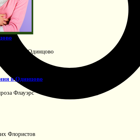
цово
Флауэрс" в Одинцово
ния в Одинцово
роза Флауэрс"
ших Флористов