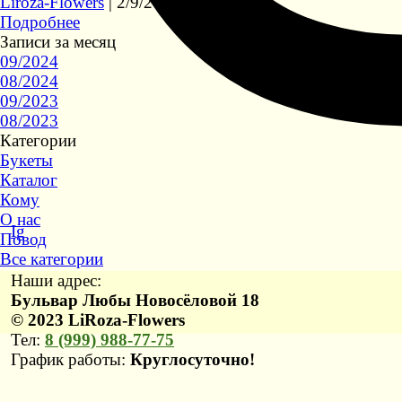
Liroza-Flowers
|
2/9/2023
Подробнее
Записи за месяц
09/2024
08/2024
09/2023
08/2023
Категории
Букеты
Каталог
Кому
О нас
Ig
Повод
Все категории
Наши адрес:
Бульвар Любы Новосёловой 18
© 2023 LiRoza-Flowers
Тел:
8 (999) 988-77-75
Гра
фик работ
ы:
Круглосуточно!