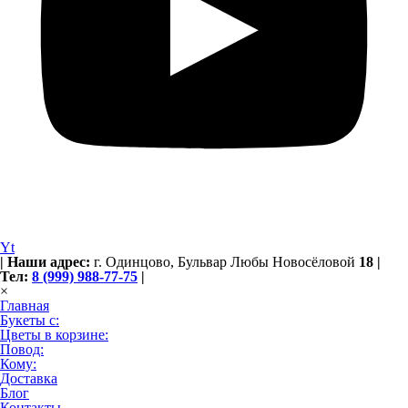
Yt
|
Наши адрес:
г. Одинцово,
Бульвар Любы Новосёловой
18
|
Тел:
8 (999) 988-77-75
|
×
Главная
Букеты с:
Цветы в корзине:
Повод:
Кому:
Доставка
Блог
Контакты