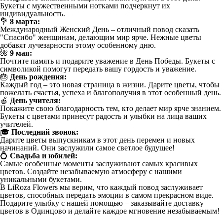
Букеты с мужественными нотками подчеркнут их
индивидуальность.
💐
8 марта:
Международный Женский День – отличный повод сказать
"Спасибо" женщинам, делающим мир ярче. Нежные цветы
добавят лучезарности этому особенному дню.
🌺
9 мая:
Почтите память и подарите уважение в День Победы. Букеты с
символикой помогут передать вашу гордость и уважение.
🎂
День рождения:
Каждый год – это новая страница в жизни. Дарите цветы, чтобы
пожелать счастья, успеха и благополучия в этот особенный день.
🍎
День учителя:
Покажите свою благодарность тем, кто делает мир ярче знанием.
Букеты с цветами принесут радость и улыбки на лица ваших
учителей.
🎓
Последний звонок:
Дарите цветы выпускникам в этот день перемен и новых
начинаний. Они заслужили самое светлое будущее!
💍
Свадьба и юбилей:
Самые особенные моменты заслуживают самых красивых
цветов. Создайте незабываемую атмосферу с нашими
уникальными букетами.
В LiRoza Flowers мы верим, что каждый повод заслуживает
цветов, способных передать эмоции в самом прекрасном виде.
Подарите улыбку с нашей помощью – заказывайте доставку
цветов в Одинцово и делайте каждое мгновение незабываемым!