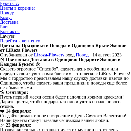
Букеты с:
Цветы в корзине:
Повод:
Кому:
Доставка
Блог
Контакты
Lawyer
Перейти к контенту
Цветы на Праздники и Поводы в Одинцово: Яркие Эмоции
от LiRoza Flowers
Опубликован от
Liroza-Flowers
вход
Повод
· 14 август 2023
🌼
Цветочная Доставка в Одинцово: Подарите Эмоции в
Каждом Букете!
🌼
Сказать огромное "Спасибо", сделать день особенным или
передать свои чувства вам близким – это легко с LiRoza Flowers!
Мы с гордостью представляем нашу службу доставки цветов по
Одинцово, чтобы сделать ваши праздники и поводы еще более
незабываемыми.
🌸
Сентября:
Пусть первый месяц осени будет наполнен яркими красками!
Дарите цветы, чтобы подарить тепло и уют в начале нового
сезона.
❤️
14 февраля:
Создайте романтичное настроение в День Святого Валентина!
Наши букеты станут идеальным языком вашей любви.
🎉
23 февраля:
Поздравьте сильных и защитнических мужчин в этот день.